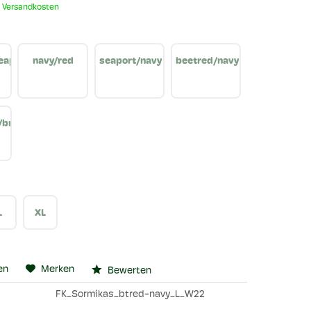
. Versandkosten
eaport
navy/red
seaport/navy
beetred/navy
/bronzegreen
L
XL
en
Merken
Bewerten
FK_Sormikas_btred-navy_L_W22