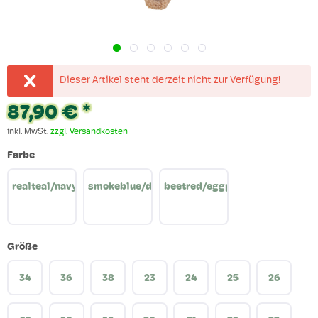
Dieser Artikel steht derzeit nicht zur Verfügung!
87,90 € *
inkl. MwSt.
zzgl. Versandkosten
Farbe
realteal/navy
smokeblue/deepteal
beetred/eggplant
Größe
34
36
38
23
24
25
26