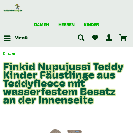
DAMEN
HERREN
KINDER
Menü
Kinder
Finkid Nupujussi Teddy
Kinder Fäustlinge aus
Teddyfleece mit
wasserfestem Besatz
an der Innenseite