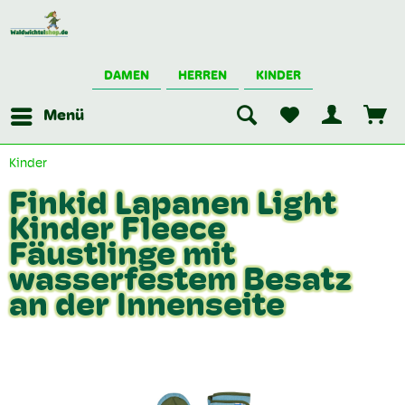
DAMEN
HERREN
KINDER
Menü
Kinder
Finkid Lapanen Light
Kinder Fleece
Fäustlinge mit
wasserfestem Besatz
an der Innenseite