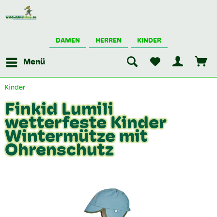
DAMEN
HERREN
KINDER
Menü
Kinder
Finkid Lumili
wetterfeste Kinder
Wintermütze mit
Ohrenschutz