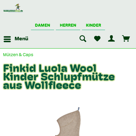
DAMEN
HERREN
KINDER
Menü
Mützen & Caps
Finkid Luola Wool
Kinder Schlupfmütze
aus Wollfleece