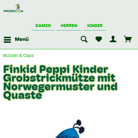
DAMEN
HERREN
KINDER
Menü
Mützen & Caps
Finkid Peppi Kinder
Grobstrickmütze mit
Norwegermuster und
Quaste