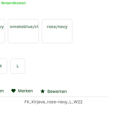
. Versandkosten
vy
smokeblue/cinnamon
rose/navy
M
L
en
Merken
Bewerten
FK_Kirjava_rose-navy_L_W22