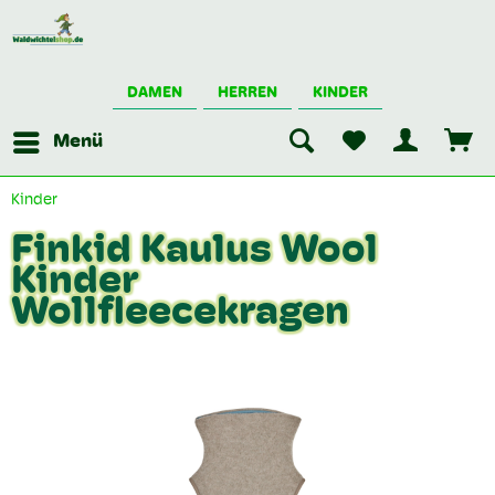
DAMEN
HERREN
KINDER
Menü
Kinder
Finkid Kaulus Wool
Kinder
Wollfleecekragen