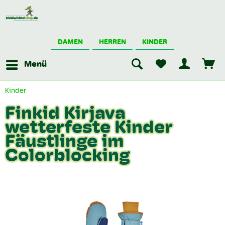
DAMEN
HERREN
KINDER
Menü
Kinder
Finkid Kirjava
wetterfeste Kinder
Fäustlinge im
Colorblocking