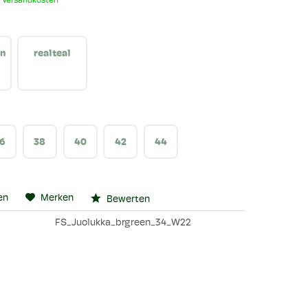
. Versandkosten
en
realteal
6
38
40
42
44
en
Merken
Bewerten
FS_Juolukka_brgreen_34_W22