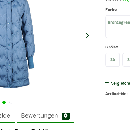
inkl. MwSt.
zzgl
Farbe
bronzegre
Größe
34
3
Vergleich
Artikel-Nr.:
side
Bewertungen
0