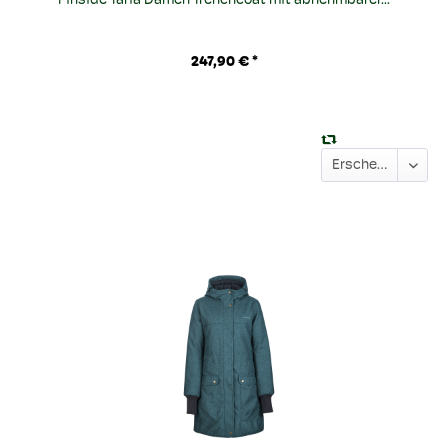
Finside Taria Damen Trenchcoat mit abnehmbarer...
247,90 € *