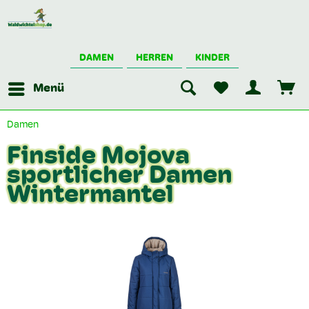
DAMEN
HERREN
KINDER
Menü
Damen
Finside Mojova
sportlicher Damen
Wintermantel