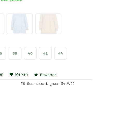
. Versandkosten
6
38
40
42
44
en
Merken
Bewerten
FS_Suomukka_brgreen_34_W22