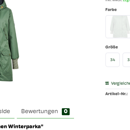
inkl. MwSt.
zzgl
Farbe
Größe
34
3
Vergleich
Artikel-Nr.:
side
Bewertungen
0
en Winterparka"