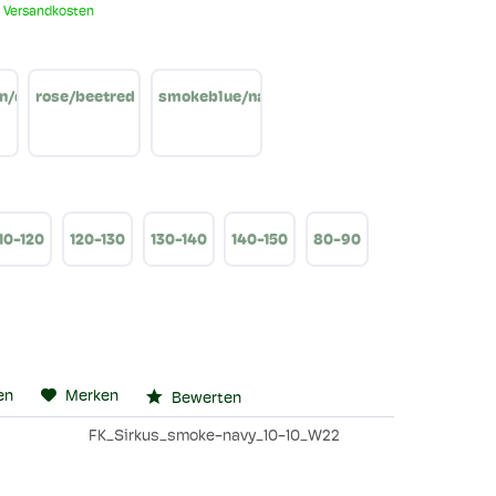
. Versandkosten
n/deepteal
rose/beetred
smokeblue/navy
10-120
120-130
130-140
140-150
80-90
en
Merken
Bewerten
FK_Sirkus_smoke-navy_10-10_W22