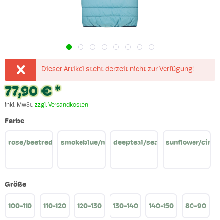
Dieser Artikel steht derzeit nicht zur Verfügung!
77,90 € *
inkl. MwSt.
zzgl. Versandkosten
Farbe
rose/beetred
smokeblue/navy
deepteal/seaport
sunflower/cinn
Größe
100-110
110-120
120-130
130-140
140-150
80-90