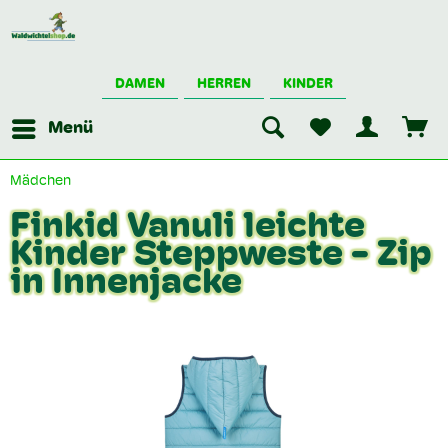
DAMEN
HERREN
KINDER
Menü
Mädchen
Finkid Vanuli leichte
Kinder Steppweste - Zip
in Innenjacke