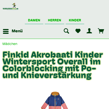
DAMEN
HERREN
KINDER
Menü
Mädchen
Finkid Akrobaati Kinder
Wintersport Overall im
Colorblocking mit Po-
und Knieverstärkung