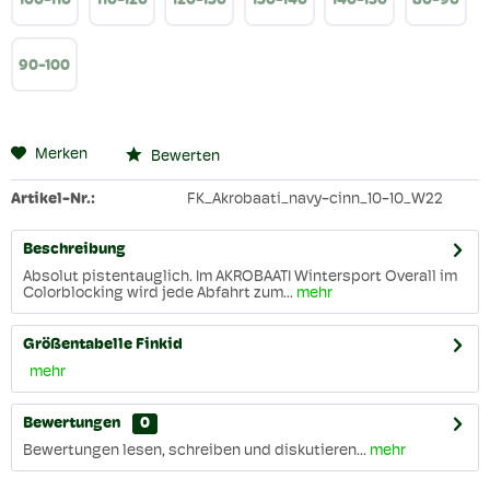
100-110
110-120
120-130
130-140
140-150
80-90
90-100
Merken
Bewerten
Artikel-Nr.:
FK_Akrobaati_navy-cinn_10-10_W22
Beschreibung
Absolut pistentauglich. Im AKROBAATI Wintersport Overall im
Colorblocking wird jede Abfahrt zum...
mehr
Größentabelle Finkid
mehr
Bewertungen
0
Bewertungen lesen, schreiben und diskutieren...
mehr