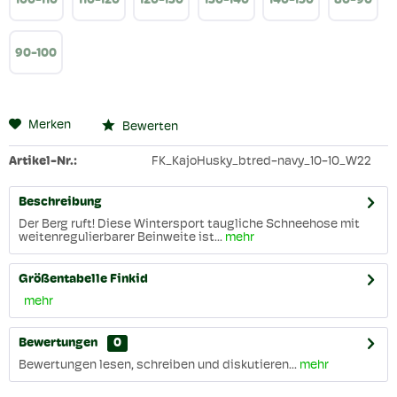
100-110
110-120
120-130
130-140
140-150
80-90
90-100
Merken
Bewerten
Artikel-Nr.:
FK_KajoHusky_btred-navy_10-10_W22
Beschreibung
Der Berg ruft! Diese Wintersport taugliche Schneehose mit
weitenregulierbarer Beinweite ist...
mehr
Größentabelle Finkid
mehr
Bewertungen
0
Bewertungen lesen, schreiben und diskutieren...
mehr