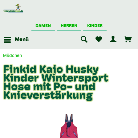
DAMEN
HERREN
KINDER
Menü
Mädchen
Finkid Kajo Husky
Kinder Wintersport
Hose mit Po- und
Knieverstärkung