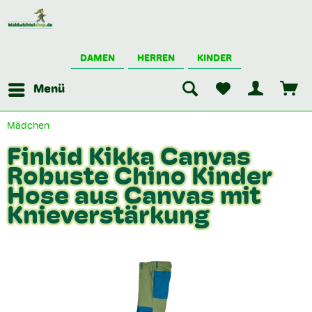
DAMEN
HERREN
KINDER
Menü
Mädchen
Finkid Kikka Canvas
Robuste Chino Kinder
Hose aus Canvas mit
Knieverstärkung