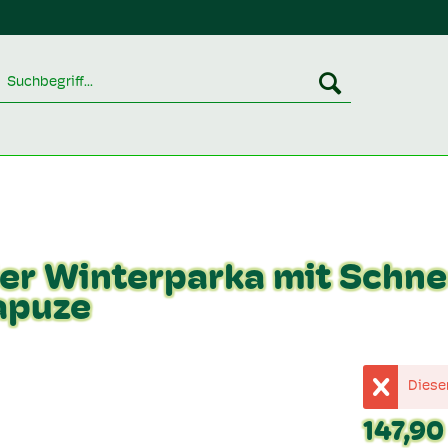
nder Winterparka mit Schn
apuze
Dieser
147,90