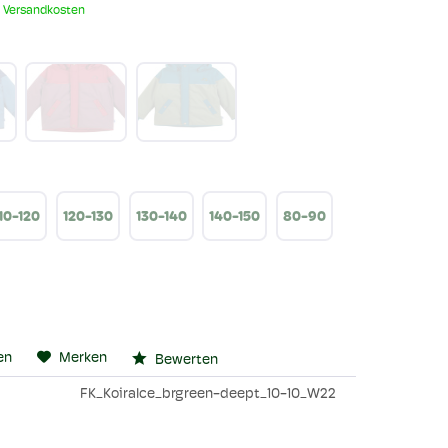
. Versandkosten
10-120
120-130
130-140
140-150
80-90
en
Merken
Bewerten
FK_KoiraIce_brgreen-deept_10-10_W22