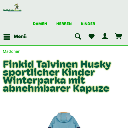
DAMEN
HERREN
KINDER
Menü
Mädchen
Finkid Talvinen Husky
sportlicher Kinder
Winterparka mit
abnehmbarer Kapuze