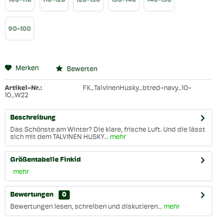
100-110
110-120
120-130
130-140
140-150
90-100
Merken
Bewerten
Artikel-Nr.:
FK_TalvinenHusky_btred-navy_10-
10_W22
Beschreibung
Das Schönste am Winter? Die klare, frische Luft. Und die lässt
sich mit dem TALVINEN HUSKY...
mehr
Größentabelle Finkid
mehr
Bewertungen
0
Bewertungen lesen, schreiben und diskutieren...
mehr