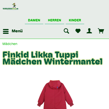
DAMEN
HERREN
KINDER
Menü
Mädchen
Finkid Likka Tuppi
Mädchen Wintermantel