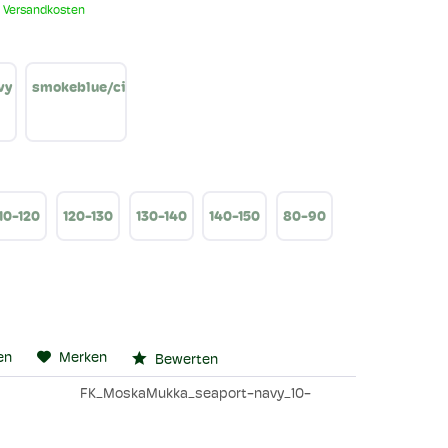
. Versandkosten
vy
smokeblue/cinnamon
10-120
120-130
130-140
140-150
80-90
en
Merken
Bewerten
FK_MoskaMukka_seaport-navy_10-