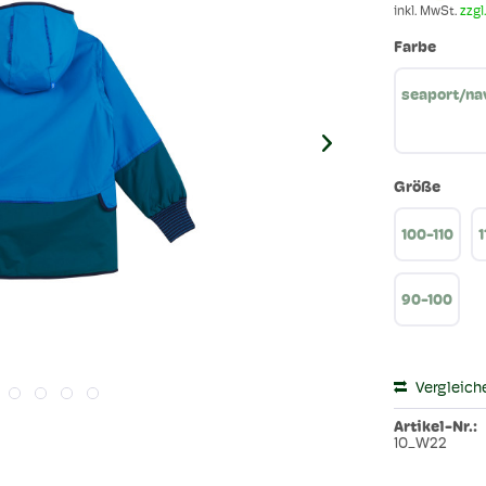
inkl. MwSt.
zzgl
Farbe
seaport/na
Größe
100-110
1
90-100
Vergleich
Artikel-Nr.:
10_W22