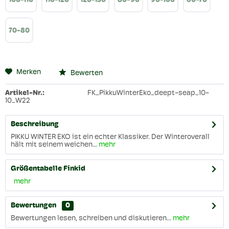
100-110
110-120
120-130
80-90
90-100
60-70
70-80
Merken
Bewerten
Artikel-Nr.:
FK_PikkuWinterEko_deept-seap_10-
10_W22
Beschreibung
PIKKU WINTER EKO ist ein echter Klassiker. Der Winteroverall
hält mit seinem weichen...
mehr
Größentabelle Finkid
mehr
Bewertungen
0
Bewertungen lesen, schreiben und diskutieren...
mehr