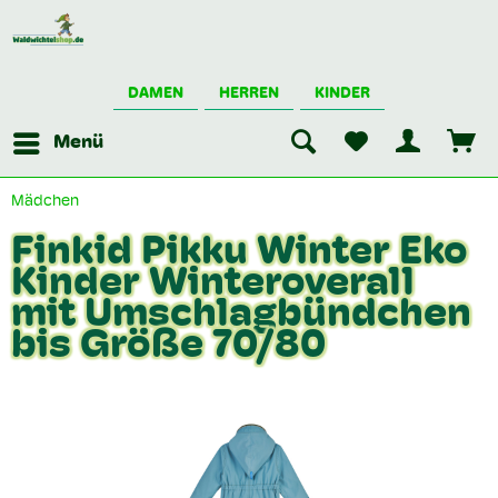
DAMEN
HERREN
KINDER
Menü
Mädchen
Finkid Pikku Winter Eko
Kinder Winteroverall
mit Umschlagbündchen
bis Größe 70/80