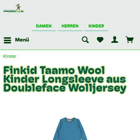
DAMEN
HERREN
KINDER
Menü
Kinder
Finkid Taamo Wool
Kinder Longsleeve aus
Doubleface Wolljersey