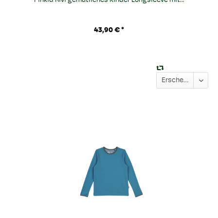
Finkid Rivi gemütliches Kinder Longsleeve mit...
43,90 € *