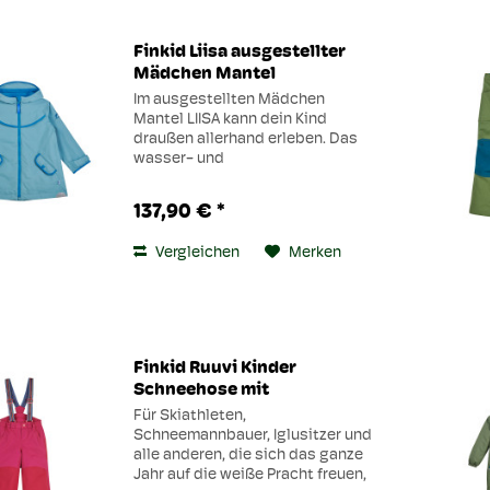
Finkid Liisa ausgestellter
Mädchen Mantel
Im ausgestellten Mädchen
Mantel LIISA kann dein Kind
draußen allerhand erleben. Das
wasser- und
schmutzabweisende Mantel
verzeiht viel, sein winddichtes,
137,90 € *
wasserfestes Material halten
immer warm und trocken. LIISA ist
Vergleichen
Merken
– an besonders...
Finkid Ruuvi Kinder
Schneehose mit
abnehmbaren...
Für Skiathleten,
Schneemannbauer, Iglusitzer und
alle anderen, die sich das ganze
Jahr auf die weiße Pracht freuen,