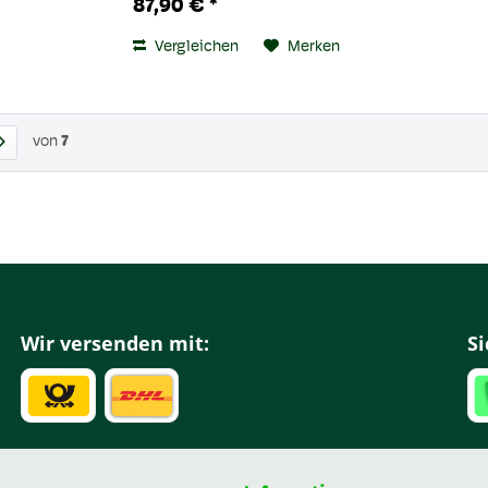
87,90 € *
Kinderfüße auf robusten Sohlen
über Berg und Tal. Wasserfest,...
Vergleichen
Merken
von
7
Wir versenden mit:
Si