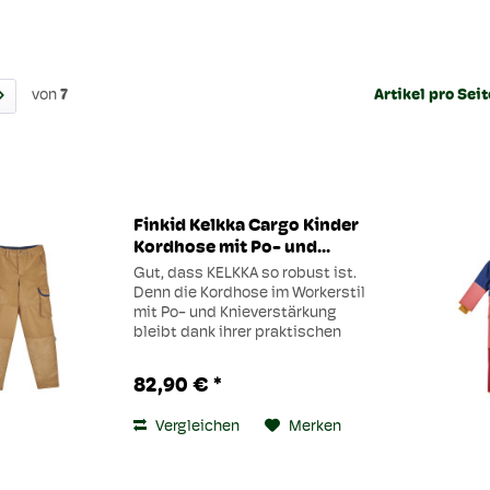
von
7
Artikel pro Seit
Finkid Kelkka Cargo Kinder
Kordhose mit Po- und...
Gut, dass KELKKA so robust ist.
Denn die Kordhose im Workerstil
mit Po- und Knieverstärkung
bleibt dank ihrer praktischen
Mitwachsfunktion lange Zeit eine
treue Begleiterin. Die Hose mit
82,90 € *
den großen aufgesetzten
Taschen kommt in vielen...
Vergleichen
Merken