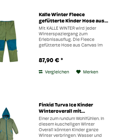
Kalle Winter Fleece
gefütterte Kinder Hose aus...
Mit KALLE WINTER wird jeder
Winterspaziergang zum
Erlebnisausflug. Die Fleece
gefütterte Hose aus Canvas im
Workerstil hält, was sie
verspricht: Aus robustem
87,90 € *
Material und mit praktischer Po‑
und Knieverstärkung. Ebenfalls
Vergleichen
Merken
durchdacht:...
Finkid Turva Ice Kinder
Winteroverall mit...
Einer zum rundum Wohlfühlen. In
diesem kuscheligen Winter
Overall könnten Kinder ganze
Winter verbringen: Wasser und