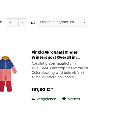
e:
Finkid Akrobaati Kinder
Wintersport Overall im...
Absolut pistentauglich. Im
AKROBAATI Wintersport Overall im
Colorblocking wird jede Abfahrt
zum Ski- oder Snowboard-
Highlight. Das atmungsaktive
Material schützt dabei vor Wind
197,90 € *
und Schnee, die Po und
Knieverstärkungen sorgen für
Vergleichen
Merken
einen...