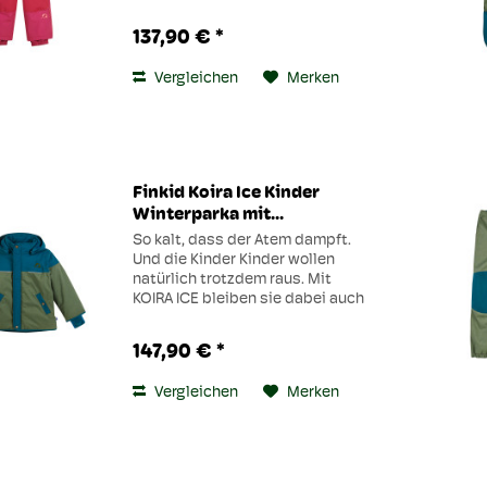
gibt es diesen Winter RUUVI. Die
Schneehose mit abnehmbaren
137,90 € *
Trägern und Po und
Knieverstärkung hält trocken und
Vergleichen
Merken
warm,...
Finkid Koira Ice Kinder
Winterparka mit...
So kalt, dass der Atem dampft.
Und die Kinder Kinder wollen
natürlich trotzdem raus. Mit
KOIRA ICE bleiben sie dabei auch
richtig schön warm. Der
Winterparka mit Schneefang und
147,90 € *
abnehmbarer Kapuze ist
wasserfest, wärmeisolierend
Vergleichen
Merken
und...