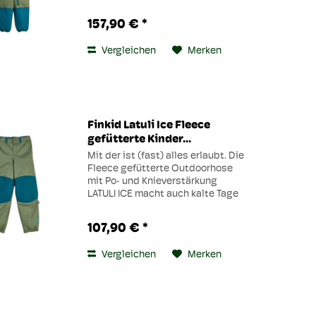
Schmutz abweisend,
atmungsaktiv und wasserfest
157,90 € *
hält er bei jedem Wetter warm
und trocken. Die praktischen
Vergleichen
Merken
Silikonbügel...
Finkid Latuli Ice Fleece
gefütterte Kinder...
Mit der ist (fast) alles erlaubt. Die
Fleece gefütterte Outdoorhose
mit Po‑ und Knieverstärkung
LATULI ICE macht auch kalte Tage
zu echten Erlebnissen. Für
Sichtbarkeit sorgt der
107,90 € *
reflektierende Animal Print und
dank ihres wasserfesten,...
Vergleichen
Merken