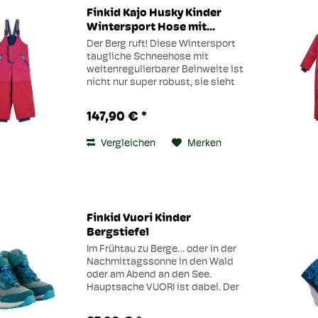
Finkid Kajo Husky Kinder
Wintersport Hose mit...
Der Berg ruft! Diese Wintersport
taugliche Schneehose mit
weitenregulierbarer Beinweite ist
nicht nur super robust, sie sieht
auch noch richtig gut aus. Dank
Knie- und Poverstärkung aus
147,90 € *
CORDURA hält sie einiges aus,
außerdem hat sie...
Vergleichen
Merken
Finkid Vuori Kinder
Bergstiefel
Im Frühtau zu Berge… oder in der
Nachmittagssonne in den Wald
oder am Abend an den See.
Hauptsache VUORI ist dabei. Der
Wasser und Schmutz
abweisende Bergstiefel trägt