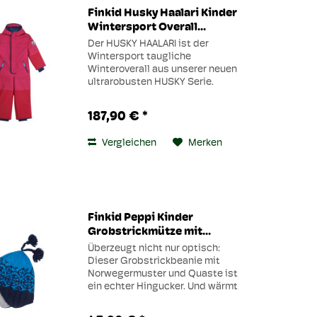
Finkid Husky Haalari Kinder
Wintersport Overall...
Der HUSKY HAALARI ist der
Wintersport taugliche
Winteroverall aus unserer neuen
ultrarobusten HUSKY Serie.
Atmungsaktiv, wasser- und
winterfest mit Verstärkungen an
187,90 € *
Armen, Beinen und Po und einer
kuscheligen Kapuze. Damit sind
Vergleichen
Merken
wilde...
Finkid Peppi Kinder
Grobstrickmütze mit...
Überzeugt nicht nur optisch:
Dieser Grobstrickbeanie mit
Norwegermuster und Quaste ist
ein echter Hingucker. Und wärmt
mit seinem einzigartigen Schnitt
und dem eingenähten Innenfutter